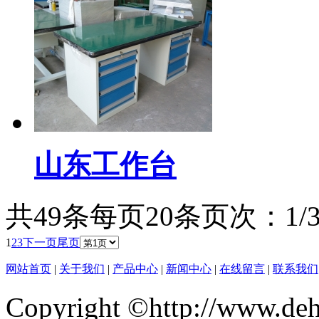
山东工作台
共49条
每页20条
页次：1/
1
2
3
下一页
尾页
网站首页
|
关于我们
|
产品中心
|
新闻中心
|
在线留言
|
联系我们
Copyright ©http://www