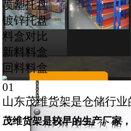
喷塑托盘
镀锌托盘
料盒对比
新料料盒
回料料盒
01
山东茂维货架是仓储行业
茂维货架是较早的生产厂家