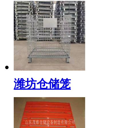
潍坊仓储笼