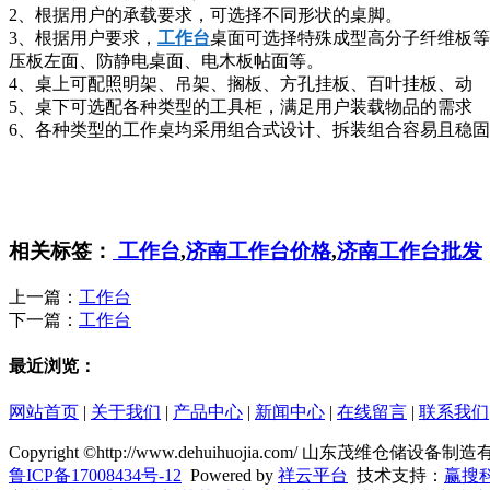
2、根据用户的承载要求，可选择不同形状的桌脚。
3、根据用户要求，
工作台
桌面可选择特殊成型高分子纤维板等
压板左面、防静电桌面、电木板帖面等。
4、桌上可配照明架、吊架、搁板、方孔挂板、百叶挂板、动
5、桌下可选配各种类型的工具柜，满足用户装载物品的需求
6、各种类型的工作桌均采用组合式设计、拆装组合容易且稳
相关标签：
工作台
,
济南工作台价格
,
济南工作台批发
上一篇：
工作台
下一篇：
工作台
最近浏览：
网站首页
|
关于我们
|
产品中心
|
新闻中心
|
在线留言
|
联系我们
Copyright ©http://www.dehuihuojia.com/ 山东茂维仓储
鲁ICP备17008434号-12
Powered by
祥云平台
技术支持：
赢搜