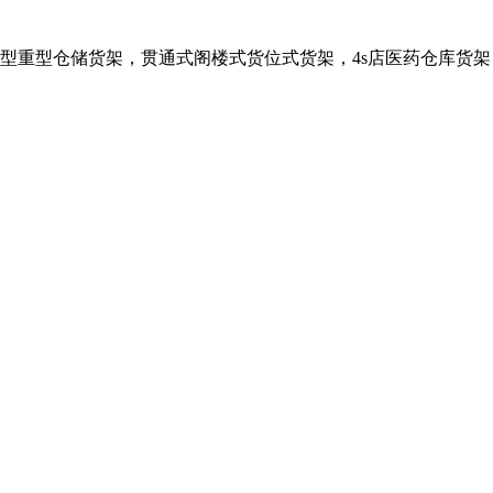
：轻型中型重型仓储货架，贯通式阁楼式货位式货架，4s店医药仓