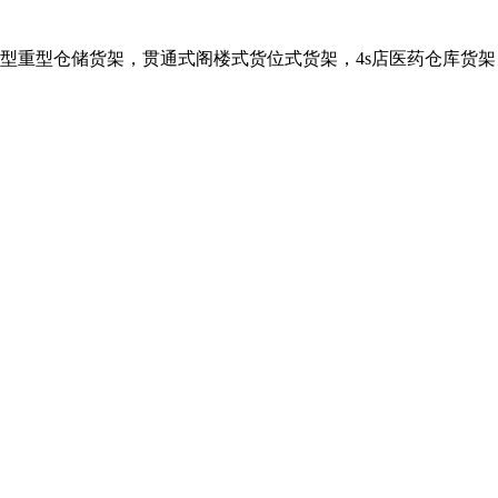
：轻型中型重型仓储货架，贯通式阁楼式货位式货架，4s店医药仓