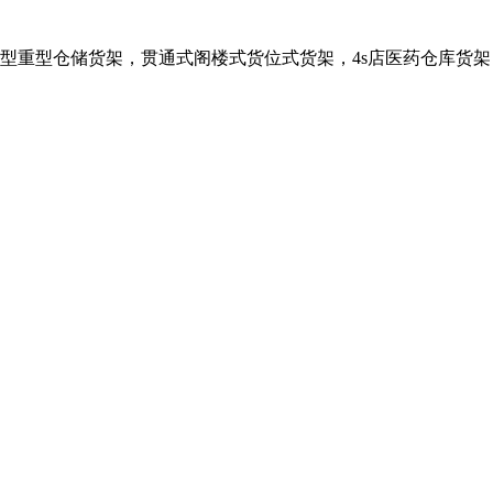
：轻型中型重型仓储货架，贯通式阁楼式货位式货架，4s店医药仓