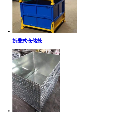
折叠式仓储笼