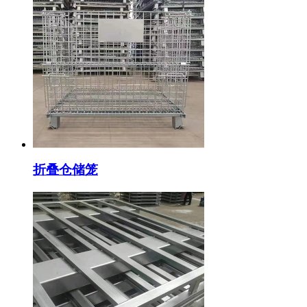
折叠仓储笼