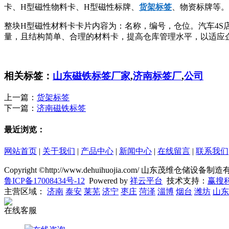
卡、H型磁性物料卡、H型磁性标牌、
货架标签
、物资标牌等。
整块H型磁性材料卡卡片内容为：名称，编号，仓位。汽车4S
量，且结构简单、合理的材料卡，提高仓库管理水平，以适应
相关标签：
山东磁铁标签厂家
,
济南标签厂
,
公司
上一篇：
货架标签
下一篇：
济南磁铁标签
最近浏览：
网站首页
|
关于我们
|
产品中心
|
新闻中心
|
在线留言
|
联系我们
Copyright ©http://www.dehuihuojia.com/ 山东茂维仓储
鲁ICP备17008434号-12
Powered by
祥云平台
技术支持：
赢搜
主营区域：
济南
泰安
莱芜
济宁
枣庄
菏泽
淄博
烟台
潍坊
山东
在线客服