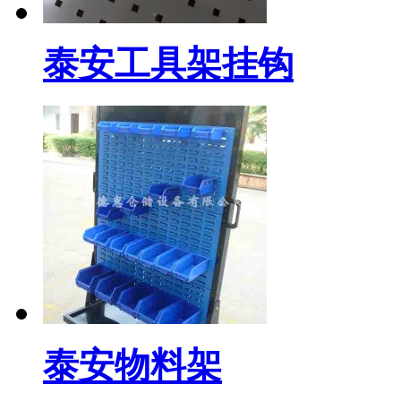
泰安工具架挂钩
泰安物料架